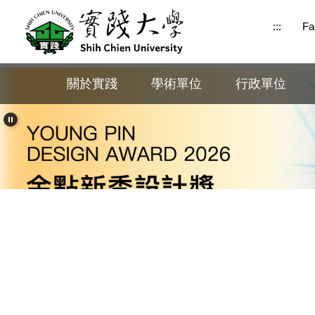
跳
:::
Fa
到
主
要
內
關於實踐
學術單位
行政單位
容
區