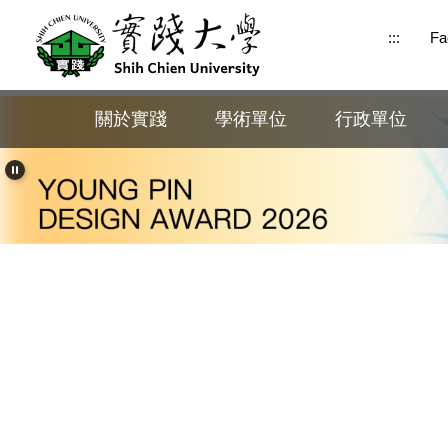
跳
:::
Fa
到
主
要
內
關於實踐
學術單位
行政單位
容
區