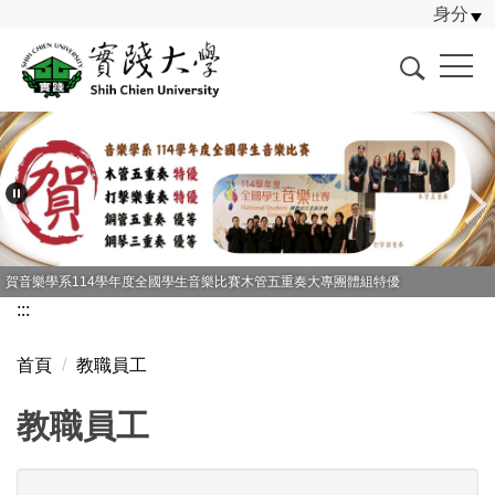
身分
跳
到
主
要
內
容
區
賀音樂學系114學年度全國學生音樂比賽木管五重奏大專團體組特優
:::
首頁
教職員工
教職員工