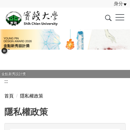
身分
跳
到
主
要
內
容
區
金點新秀設計獎
:::
首頁
隱私權政策
隱私權政策