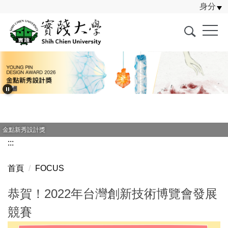
身分
跳
到
主
要
內
容
區
金點新秀設計獎
:::
首頁
FOCUS
恭賀！2022年台灣創新技術博覽會發展
競賽