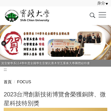
身分
跳
到
主
要
內
容
區
賀音樂學系114學年度全國學生音樂比賽木管五重奏大專團體組特優
:::
首頁
FOCUS
2023台灣創新技術博覽會榮獲銅牌、微
星科技特別獎