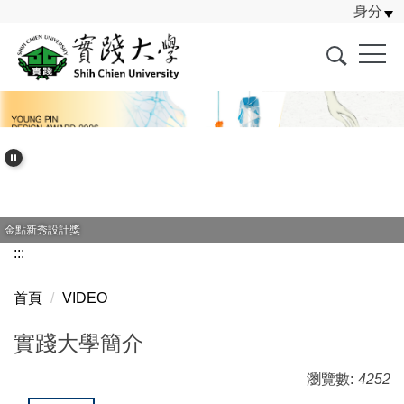
身分
跳
到
主
要
內
容
區
金點新秀設計獎
:::
首頁
VIDEO
實踐大學簡介
瀏覽數:
4252