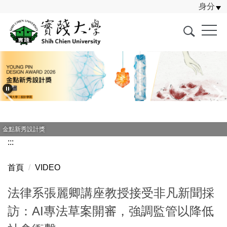
身分
跳
到
主
要
內
容
區
金點新秀設計獎
:::
首頁
VIDEO
法律系張麗卿講座教授接受非凡新聞採
訪：AI專法草案開審，強調監管以降低