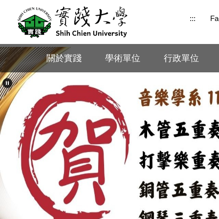
跳
:::
Fa
到
主
要
內
關於實踐
學術單位
行政單位
容
區