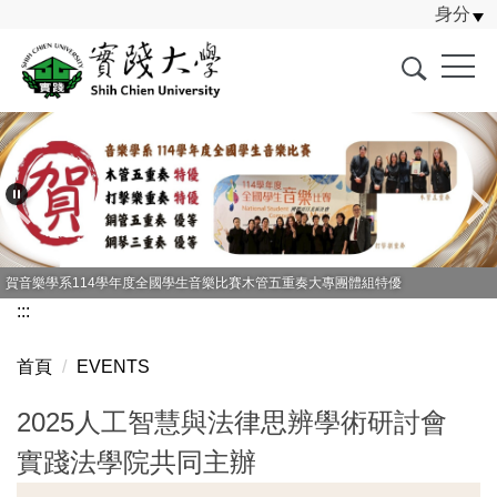
身分
跳
到
主
要
內
容
區
賀音樂學系114學年度全國學生音樂比賽木管五重奏大專團體組特優
:::
首頁
EVENTS
2025人工智慧與法律思辨學術研討會
實踐法學院共同主辦