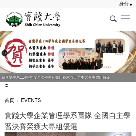
身分
跳
到
主
要
內
容
區
賀音樂學系114學年度全國學生音樂比賽木管五重奏大專團體組特優
:::
首頁
EVENTS
實踐大學企業管理學系團隊 全國自主學
習決賽榮獲大專組優選