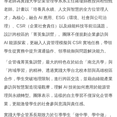
導老師為實踐大學企業管理學系系主任羅瓊娟教授與程怡甄
老師。計畫以「培養具永續、人文與智慧的全方位管理人
才」為核心，融合 AI 應用、ESG（環境、社會與公司治
理）、CSR（企業社會責任）以及綠能科技等前沿議題，
設計跨校區的「菁英集訓營」。團隊不僅規劃企業參訪與
AI 能源探索，更融入人資管理模擬與 CSR 實地任務，帶領
學生從實務中提升溝通協作、領導統御與問題解決能力。
「企管魂菁英集訓營」最大的特色在於結合「南北共學」與
「跨域學習」的精神。透過實踐大學台北校本部與高雄校區
合作，學生突破地理限制，進行跨區交流，並藉由綠能產業
參訪與智慧製造現場觀摩，理解 AI 技術如何應用於能源管
理與永續轉型。團隊表示，這樣的自主學習不僅深化企管專
業，更能激發學生的社會參與意識與責任感。
實踐大學企管系長期致力於引導學生「做中學、學中做」，