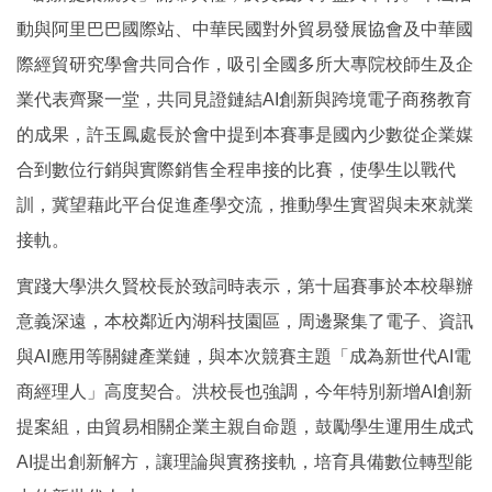
動與阿里巴巴國際站、中華民國對外貿易發展協會及中華國
際經貿研究學會共同合作，吸引全國多所大專院校師生及企
業代表齊聚一堂，共同見證鏈結AI創新與跨境電子商務教育
的成果，許玉鳳處長於會中提到本賽事是國內少數從企業媒
合到數位行銷與實際銷售全程串接的比賽，使學生以戰代
訓，冀望藉此平台促進產學交流，推動學生實習與未來就業
接軌。
實踐大學洪久賢校長於致詞時表示，第十屆賽事於本校舉辦
意義深遠，本校鄰近內湖科技園區，周邊聚集了電子、資訊
與AI應用等關鍵產業鏈，與本次競賽主題「成為新世代AI電
商經理人」高度契合。洪校長也強調，今年特別新增AI創新
提案組，由貿易相關企業主親自命題，鼓勵學生運用生成式
AI提出創新解方，讓理論與實務接軌，培育具備數位轉型能