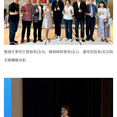
實踐大學洪久賢校長(左4)、陳朝斌研發長(左1)、廖培安院長(右3)與
主辦團隊合影。