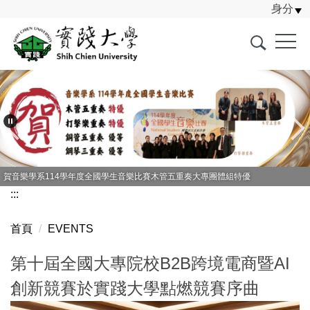
身分
跳
到
主
要
內
容
區
賀音樂學系114學年度全國學生音樂比賽木管五重奏大專團體組特優
:::
首頁
EVENTS
第十屆全國大專院校B2B跨境電商暨AI
創新競賽於實踐大學點燃競賽序曲