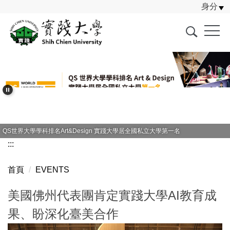
身分
跳
到
主
要
內
容
區
賀音樂學系114學年度全國學生音樂比賽木管五重奏大專團體組特優
:::
首頁
EVENTS
美國佛州代表團肯定實踐大學AI教育成
果、盼深化臺美合作