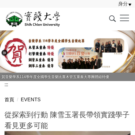
身分
跳
到
主
要
內
容
區
恭賀林昱文副教授榮獲三獎項獲總統表揚
:::
首頁
EVENTS
從探索到行動 陳雪玉署長帶領實踐學子
看見更多可能