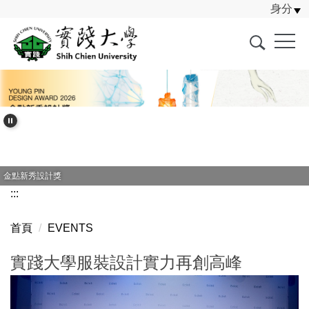
身分
跳
到
主
要
內
容
區
金點新秀設計獎
:::
首頁
EVENTS
實踐大學服裝設計實力再創高峰