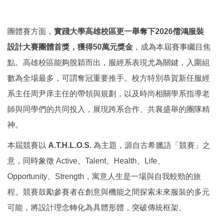
團體賽方面，
實踐大學高雄校區更一舉奪下2026儒鴻服裝
設計大賽團體首獎，獲得50萬元獎金
，成為本屆賽事矚目焦
點。高雄校區能夠脫穎而出，服經系表現尤為關鍵，入圍組
數為全場最多，可謂奪冠重要推手。校方特別恭賀新任服經
系主任周尹庠主任的帶領與規劃，以及時尚相關學系指導老
師與同學們的共同投入，展現跨系合作、共襄盛舉的團隊精
神。
本屆競賽以
A.T.H.L.O.S.
為主題，源自古希臘語「競賽」之
意，同時象徵 Active、Talent、Health、Life、
Opportunity、Strength，寓意人生是一場與自我較勁的旅
程。競賽鼓勵參賽者在創意與機能之間探索未來服裝的多元
可能，將設計理念轉化為具體形體，突破傳統框架。