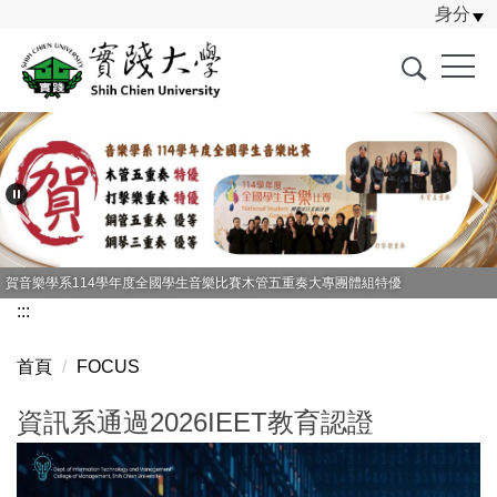
身分
跳
到
主
要
內
容
區
賀音樂學系114學年度全國學生音樂比賽木管五重奏大專團體組特優
:::
首頁
FOCUS
資訊系通過2026IEET教育認證