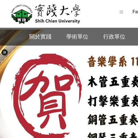
跳
:::
Fa
到
主
要
內
關於實踐
學術單位
行政單位
容
區