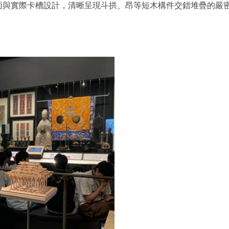
。透過剖面與實際卡槽設計，清晰呈現斗拱、昂等短木構件交錯堆疊