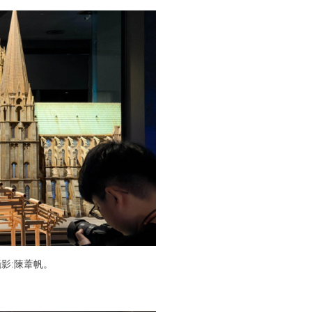
影:陳葦帆。