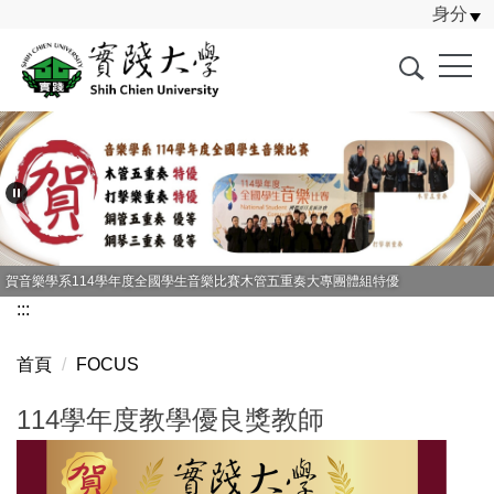
身分
跳
到
主
要
內
容
區
賀音樂學系114學年度全國學生音樂比賽木管五重奏大專團體組特優
:::
首頁
FOCUS
114學年度教學優良獎教師