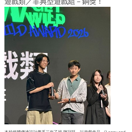
遊戲類／非典型遊戲組－銅獎！