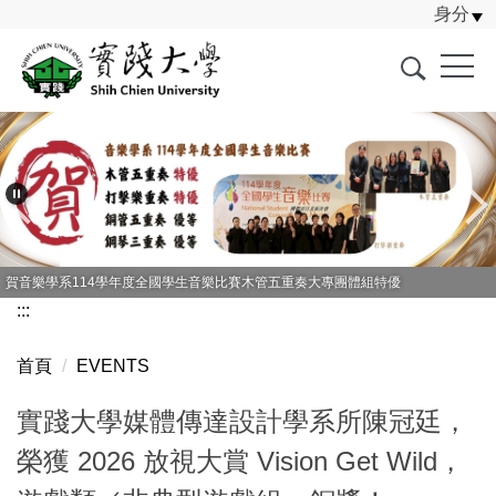
身分
跳
到
主
要
內
容
區
賀音樂學系114學年度全國學生音樂比賽木管五重奏大專團體組特優
:::
首頁
EVENTS
實踐大學媒體傳達設計學系所陳冠廷，
榮獲 2026 放視大賞 Vision Get Wild，