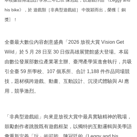
本校媒體傳達設計學系三年乙班 陳冠廷，以遊戲作品 《Leggy and
his bike》，於 遊戲類［非典型遊戲組］ 中脫穎而出，榮獲 〖銅
獎〗！
全臺最大數位內容創意盛典「2026 放視大賞 Vision Get
Wild」於 5 月 28 日至 30 日假高雄展覽館盛大登場。本屆
由數位發展部數位產業署主辦、臺灣產學策進會執行，共吸
引全臺 59 所學校、107 個系所、合計 1,188 件作品同場競
技，題材橫跨遊戲、動畫、互動設計、沉浸式體驗與 AI 應
用，競爭激烈。
「非典型遊戲組」向來是放視大賞中最具實驗精神的戰場，
鼓勵創作者跳脫既有遊戲框架，以獨特的互動邏輯與美學語
彙重新定義「玩」的可能。陳冠廷的《Leggy and his