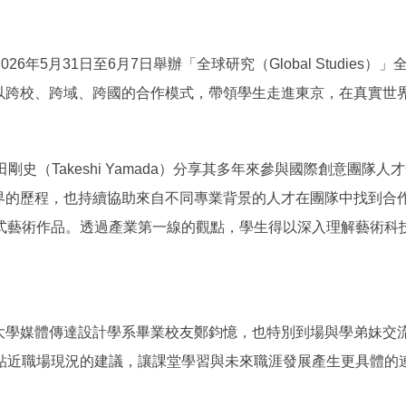
年5月31日至6月7日舉辦「全球研究（Global Studie
b，以跨校、跨域、跨國的合作模式，帶領學生走進東京，在真實
募總監山田剛史（Takeshi Yamada）分享其多年來參與國際創
世界的歷程，也持續協助來自不同專業背景的人才在團隊中找到合作
式藝術作品。透過產業第一線的觀點，學生得以深入理解藝術科
踐大學媒體傳達設計學系畢業校友鄭鈞憶，也特別到場與學弟妹
貼近職場現況的建議，讓課堂學習與未來職涯發展產生更具體的