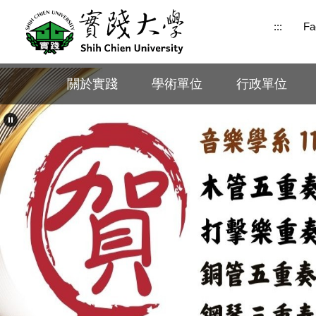
跳
:::
Fa
到
主
要
內
關於實踐
學術單位
行政單位
容
區