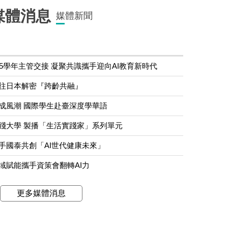
媒體消息
媒體新聞
15學年主管交接 凝聚共識攜手迎向AI教育新時代
往日本解密『跨齡共融』
成風潮 國際學生赴臺深度學華語
踐大學 製播「生活實踐家」系列單元
手國泰共創「AI世代健康未來」
域賦能攜手資策會翻轉AI力
更多媒體消息