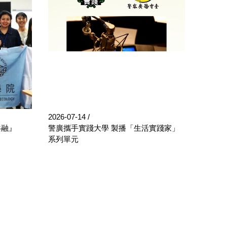
2026-07-14
2026-0
共融』
警廣攜手實踐大學 製播「生活實踐家」
學習型
系列單元
華語