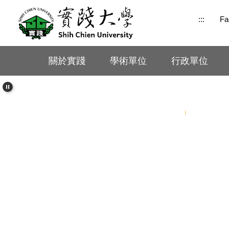
跳
:::
Fa
到
主
要
內
關於實踐
學術單位
行政單位
容
區