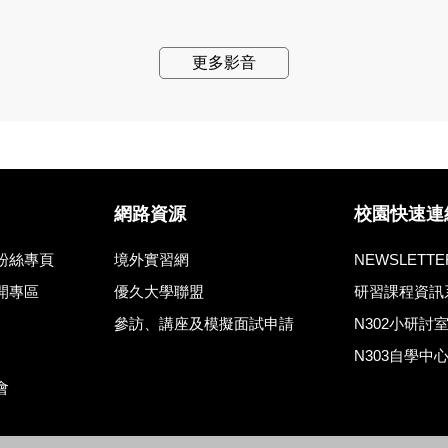
更多影音
網路資源
校園快速連
粉絲專頁
境外實習網
NEWSLETTE
開專區
優久大學聯盟
研習課程資訊
參訪、講座及模擬面試申請
N302小研討
N303自學中
會